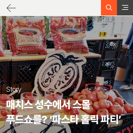
검색
">
">
">
Story
매치스 성수에서 스몰
푸드쇼를? ‘파스타 홀릭 파티’