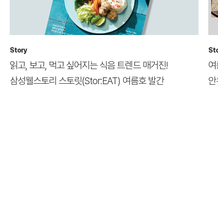
Story
St
읽고, 보고, 먹고 싶어지는 식음 트렌드 매거진!
여
삼성웰스토리 스토릿(Stor:EAT) 여름호 발간
안