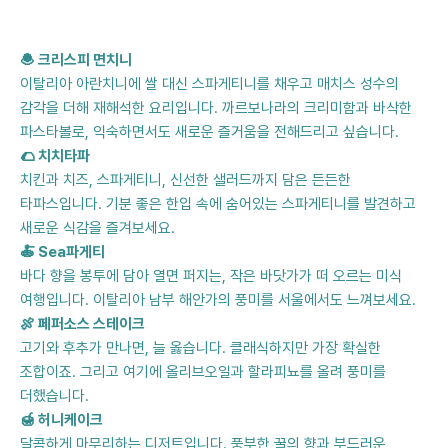
🧆 크리스피 면치니
이탈리아 아란치니에 쌀 대신 스파게티니를 채우고 매치스 성수의
감각을 더해 재해석한 요리입니다. 까르보나라의 크리미함과 바삭한
파스타볼로, 익숙하면서도 새로운 즐거움을 전해드리고 싶습니다.
🌮 치치타파
치킨과 치즈, 스파게티니, 신선한 샐러드까지 담은 든든한
타파스입니다. 기분 좋은 한입 속에 숨어있는 스파게티니를 발견하고
새로운 식감을 즐겨보세요.
🍝 Sea파게티
바다 향을 봉투에 담아 열면 퍼지는, 작은 바닷가가 떠 오르는 미식
여행입니다. 이탈리아 남부 해안가의 풍미를 서울에서도 느껴보세요.
🍖 페퍼소스 스테이크
고기와 후추가 만나면, 늘 옳습니다. 클래식하지만 가장 확실한
조합이죠. 그리고 여기에 올리브오일과 할라피뇨를 올려 풍미를
더했습니다.
🍯 허니케이크
달콤하게 마무리하는 디저트입니다. 풍부한 꿀의 향과 부드러운