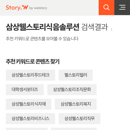
검색
Story.W by welstroy
삼상웰스토리식음솔루션
검색결과
1
추천 키워드로 콘텐츠를 모아볼 수 있습니다
추천 키워드로 콘텐츠 찾기
삼성웰스토리푸드테크
웰스토리텔러
대학생서포터즈
삼성웰스토리조직문화
삼성웰스토리식자재
삼성웰스토리복지
삼성웰스토리비즈니스
삼성웰스토리직무