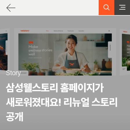
검색
">
">
">
Story
삼성웰스토리 홈페이지가
새로워졌대요! 리뉴얼 스토리
공개