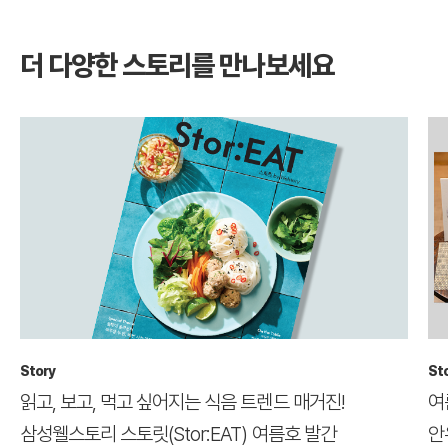
더 다양한 스토리를 만나보세요
Story
St
읽고, 보고, 먹고 싶어지는 식음 트렌드 매거진!
여
삼성웰스토리 스토릿(Stor:EAT) 여름호 발간
안